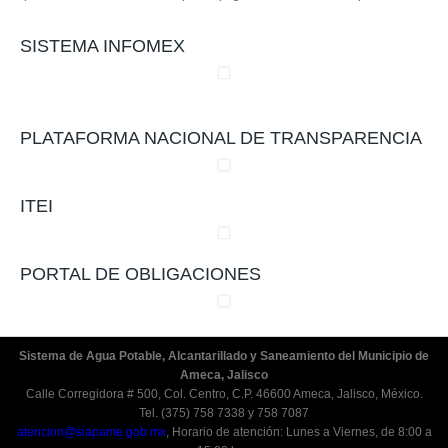
SISTEMA INFOMEX
PLATAFORMA NACIONAL DE TRANSPARENCIA
ITEI
PORTAL DE OBLIGACIONES
Sistema de Agua Potable, Alcantarillado y Saneamiento del Municipio de
Ameca, Jalisco
Calle Corregidora # 500, Col. Centro, C.P. 46600 Ameca, Jalisco, México.
Tel. (375) 758 7338 y 758 7087
atencion@siapame.gob.mx
, Horario de atención: Lunes a Viernes, de 8:00 a